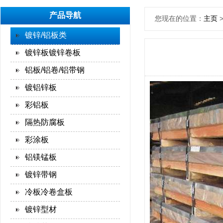
产品导航
您现在的位置：
主页
镀锌/铝板类
镀锌板镀锌卷板
铝板/铝卷/铝带钢
镀铝锌板
彩铝板
隔热防腐板
彩涂板
铝镁锰板
镀锌带钢
冷板冷卷盒板
镀锌型材