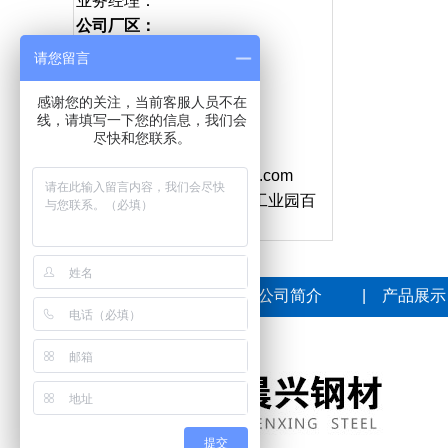
业务经理：
公司厂区：
电 话：0635-2186155
请您留言
财务会计：
电 话：0635-2187155
感谢您的关注，当前客服人员不在
线，请填写一下您的信息，我们会
公司总经理：
尽快和您联系。
电 话：0635-2996155
网址：http://www.sdxcxgc.com
地址：山东省聊城市凤凰工业园百
亿物流园B区25号
网站首页
|
公司简介
|
产品展示
提交