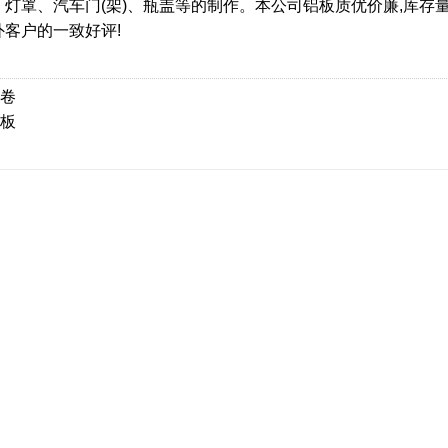
、灯罩、汽车门(架)、瓶盖等的制作。本公司铝板质优价廉,库存
外客户的一致好评!
卷
板