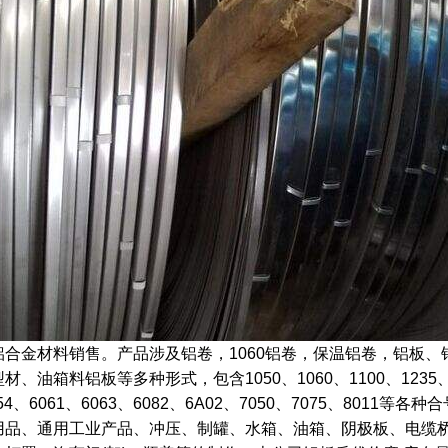
金材料销售。产品涉及铝卷，1060铝卷，保温铝卷，铝板、
、油箱料铝板等多种形式，包含1050、1060、1100、1235、300
754、6061、6063、6082、6A02、7050、7075、801
用品、通用工业产品、冲压、制罐、水箱、油箱、阴极板、电缆