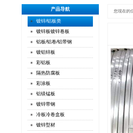
产品导航
您现在的
镀锌/铝板类
镀锌板镀锌卷板
铝板/铝卷/铝带钢
镀铝锌板
彩铝板
隔热防腐板
彩涂板
铝镁锰板
镀锌带钢
冷板冷卷盒板
镀锌型材