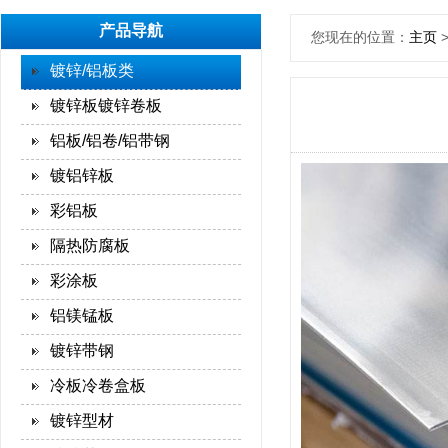
产品导航
您现在的位置：
主页
镀锌/铝板类
镀锌板镀锌卷板
铝板/铝卷/铝带钢
镀铝锌板
彩铝板
隔热防腐板
彩涂板
铝镁锰板
镀锌带钢
冷板冷卷盒板
镀锌型材