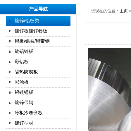
产品导航
您现在的位置：
主页
镀锌/铝板类
镀锌板镀锌卷板
铝板/铝卷/铝带钢
镀铝锌板
彩铝板
隔热防腐板
彩涂板
铝镁锰板
镀锌带钢
冷板冷卷盒板
镀锌型材