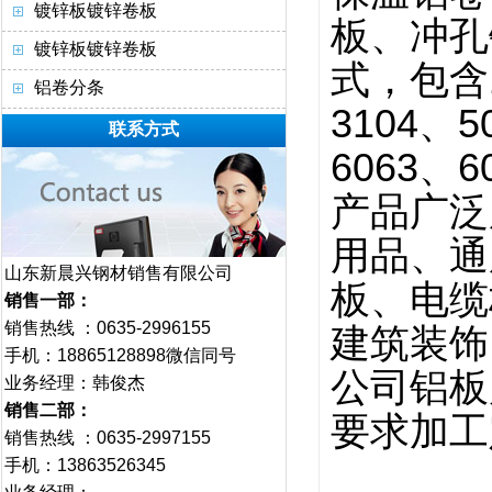
镀锌板镀锌卷板
板、冲孔
镀锌板镀锌卷板
式，包含1
铝卷分条
3104、5
联系方式
6063、
产品广泛
用品、通
山东新晨兴钢材销售有限公司
板、电缆
销售一部：
销售热线 ：0635-2996155
建筑装饰
手机：18865128898微信同号
公司铝板
业务经理：韩俊杰
销售二部：
要求加工
销售热线 ：0635-2997155
手机：13863526345