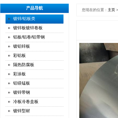
产品导航
您现在的位置：
主页
镀锌/铝板类
镀锌板镀锌卷板
铝板/铝卷/铝带钢
镀铝锌板
彩铝板
隔热防腐板
彩涂板
铝镁锰板
镀锌带钢
冷板冷卷盒板
镀锌型材